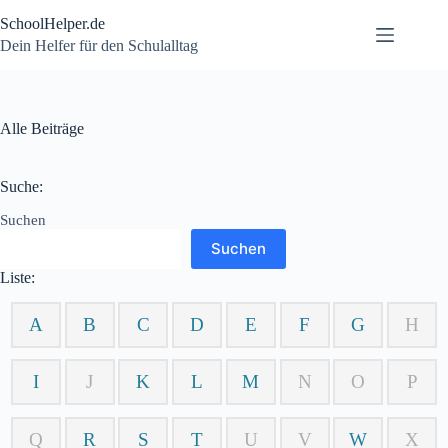
Zum
SchoolHelper.de
Inhalt
springen
Dein Helfer für den Schulalltag
Alle Beiträge
Suche:
Suchen
Suchen
Liste:
A
B
C
D
E
F
G
H
I
J
K
L
M
N
O
P
Q
R
S
T
U
V
W
X