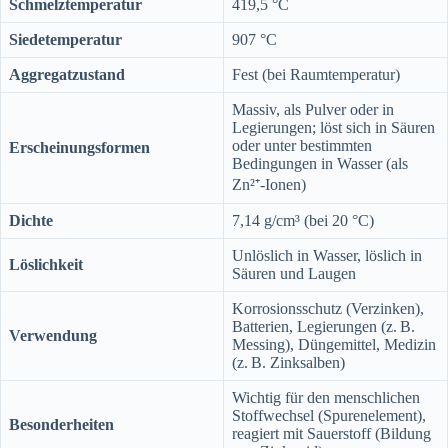
Schmelztemperatur
419,5 °C
Siedetemperatur
907 °C
Aggregatzustand
Fest (bei Raumtemperatur)
Massiv, als Pulver oder in
Legierungen; löst sich in Säuren
oder unter bestimmten
Erscheinungsformen
Bedingungen in Wasser (als
Zn²⁺-Ionen)
Dichte
7,14 g/cm³ (bei 20 °C)
Unlöslich in Wasser, löslich in
Löslichkeit
Säuren und Laugen
Korrosionsschutz (Verzinken),
Batterien, Legierungen (z. B.
Verwendung
Messing), Düngemittel, Medizin
(z. B. Zinksalben)
Wichtig für den menschlichen
Stoffwechsel (Spurenelement),
Besonderheiten
reagiert mit Sauerstoff (Bildung