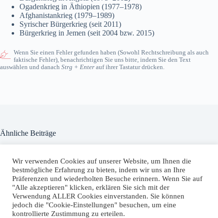
Ogadenkrieg in Äthiopien (1977–1978)
Afghanistankrieg (1979–1989)
Syrischer Bürgerkrieg (seit 2011)
Bürgerkrieg in Jemen (seit 2004 bzw. 2015)
Wenn Sie einen Fehler gefunden haben (Sowohl Rechtschreibung als auch
faktische Fehler), benachrichtigen Sie uns bitte, indem Sie den Text
auswählen und danach
Strg + Enter
auf ihrer Tastatur drücken.
Ähnliche Beiträge
Terrorismus
Wir verwenden Cookies auf unserer Website, um Ihnen die
4. Februar 2023
bestmögliche Erfahrung zu bieten, indem wir uns an Ihre
Präferenzen und wiederholten Besuche erinnern. Wenn Sie auf
"Alle akzeptieren" klicken, erklären Sie sich mit der
Sicherheitsrat der Vereinten Nationen (UN)
Verwendung ALLER Cookies einverstanden. Sie können
30. Januar 2023
jedoch die "Cookie-Einstellungen" besuchen, um eine
kontrollierte Zustimmung zu erteilen.