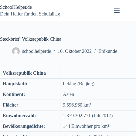
Zum
SchoolHelper.de
Inhalt
springen
Dein Helfer für den Schulalltag
Steckbrief: Volksrepublik China
schoolhelperde
16. Oktober 2022
Erdkunde
Volksrepublik China
Hauptstadt:
Peking (Beijing)
Kontinent:
Asien
Fläche:
9.596.960 km²
Einwohnerzahl:
1.379.302.771 (Juli 2017)
Bevölkerungsdichte:
144 Einwohner pro km²