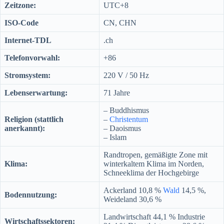
Zeitzone:
UTC+8
ISO-Code
CN, CHN
Internet-TDL
.ch
Telefonvorwahl:
+86
Stromsystem:
220 V / 50 Hz
Lebenserwartung:
71 Jahre
– Buddhismus
Religion (stattlich
–
Christentum
anerkannt):
– Daoismus
– Islam
Randtropen, gemäßigte Zone mit
Klima:
winterkaltem Klima im Norden,
Schneeklima der Hochgebirge
Ackerland 10,8 %
Wald
14,5 %,
Bodennutzung:
Weideland 30,6 %
Landwirtschaft 44,1 % Industrie
Wirtschaftssektoren: