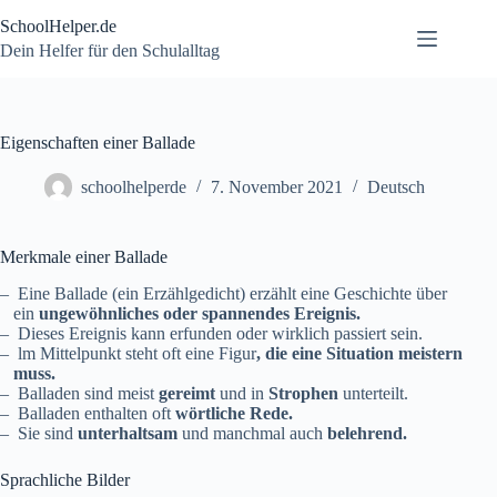
Zum
SchoolHelper.de
Inhalt
springen
Dein Helfer für den Schulalltag
Eigenschaften einer Ballade
schoolhelperde
7. November 2021
Deutsch
Merkmale einer Ballade
– Eine Ballade (ein Erzählgedicht) erzählt eine Geschichte über
ein
ungewöhnliches oder spannendes Ereignis.
– Dieses Ereignis kann erfunden oder wirklich passiert sein.
– lm Mittelpunkt steht oft eine Figur
, die eine Situation meistern
muss.
– Balladen sind meist
gereimt
und in
Strophen
unterteilt.
– Balladen enthalten oft
wörtliche Rede.
– Sie sind
unterhaltsam
und manchmal auch
belehrend.
Sprachliche Bilder