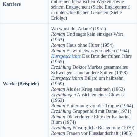
mit seinen literarischen Werken sowie
Karriere
seinem Engagement (Siehe Engagement)
in unterschiedlichen Gebieten (Siehe
Erfolge)
Wo warst du, Adam? (1951)
Roman
Und sagte kein einziges Wort
(1953)
Roman
Haus ohne Hüter (1954)
Roman
Es wird etwas geschehen (1954)
Kurzgeschichte
Das Brot der frühen Jahre
(1955)
Erz
ä
hlung
Doktor Murkes gesammeltes
Schweigen – und andere Satiren (1958)
Kurzgeschichten
Billard um halbzehn
Werke (Beispiele)
(1959)
Roman
Als der Krieg ausbrach (1962)
Erz
ä
hlungen
Ansichten eines Clowns
(1963)
Roman
Entfernung von der Truppe (1964)
Erz
ä
hlung
Gruppenbild mit Dame (1971)
Roman
Die verlorene Ehre der Katharina
Blum (1974)
Erz
ä
hlung
Fürsorgliche Belagerung (1979)
Roman
Frauen vor Flusslandschaft (1985)