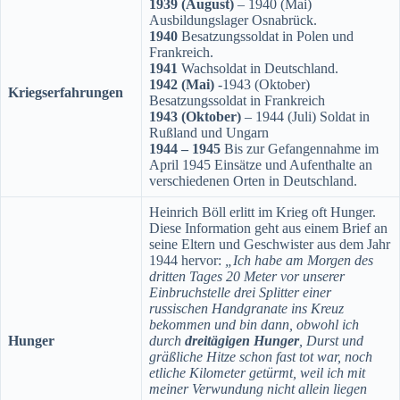
1939 (August)
– 1940 (Mai)
Ausbildungslager Osnabrück.
1940
Besatzungssoldat in Polen und
Frankreich.
1941
Wachsoldat in Deutschland.
1942 (Mai)
-1943 (Oktober)
Kriegserfahrungen
Besatzungssoldat in Frankreich
1943 (Oktober)
– 1944 (Juli) Soldat in
Rußland und Ungarn
1944 – 1945
Bis zur Gefangennahme im
April 1945 Einsätze und Aufenthalte an
verschiedenen Orten in Deutschland.
Heinrich Böll erlitt im Krieg oft Hunger.
Diese Information geht aus einem Brief an
seine Eltern und Geschwister aus dem Jahr
1944 hervor:
„Ich habe am Morgen des
dritten Tages 20 Meter vor unserer
Einbruchstelle drei Splitter einer
russischen Handgranate ins Kreuz
bekommen und bin dann, obwohl ich
Hunger
durch
dreitägigen Hunger
, Durst und
gräßliche Hitze schon fast tot war, noch
etliche Kilometer getürmt, weil ich mit
meiner Verwundung nicht allein liegen